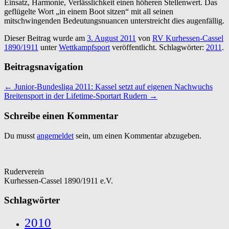
Einsatz, Harmonie, Verlässlichkeit einen höheren Stellenwert. Das
geflügelte Wort „in einem Boot sitzen“ mit all seinen
mitschwingenden Bedeutungsnuancen unterstreicht dies augenfällig.
Dieser Beitrag wurde am
3. August 2011
von
RV Kurhessen-Cassel
1890/1911
unter
Wettkampfsport
veröffentlicht. Schlagwörter:
2011
.
Beitragsnavigation
←
Junior-Bundesliga 2011: Kassel setzt auf eigenen Nachwuchs
Breitensport in der Lifetime-Sportart Rudern
→
Schreibe einen Kommentar
Du musst
angemeldet
sein, um einen Kommentar abzugeben.
Ruderverein
Kurhessen-Cassel 1890/1911 e.V.
Schlagwörter
2010