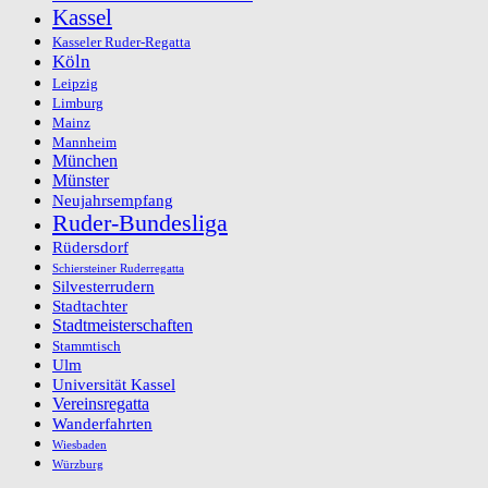
Kassel
Kasseler Ruder-Regatta
Köln
Leipzig
Limburg
Mainz
Mannheim
München
Münster
Neujahrsempfang
Ruder-Bundesliga
Rüdersdorf
Schiersteiner Ruderregatta
Silvesterrudern
Stadtachter
Stadtmeisterschaften
Stammtisch
Ulm
Universität Kassel
Vereinsregatta
Wanderfahrten
Wiesbaden
Würzburg