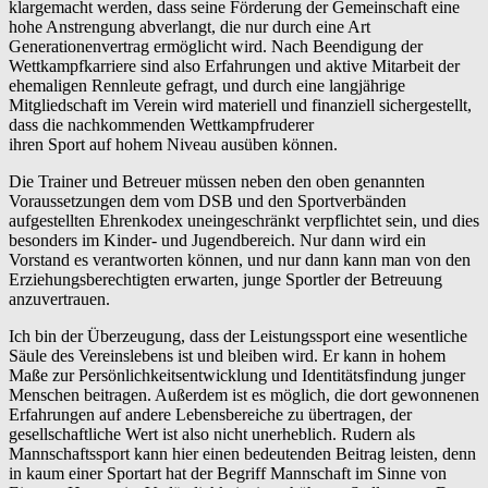
klargemacht werden, dass seine Förderung der Gemeinschaft eine
hohe Anstrengung abverlangt, die nur durch eine Art
Generationenvertrag ermöglicht wird. Nach Beendigung der
Wettkampfkarriere sind also Erfahrungen und aktive Mitarbeit der
ehemaligen Rennleute gefragt, und durch eine langjährige
Mitgliedschaft im Verein wird materiell und finanziell sichergestellt,
dass die nachkommenden Wettkampfruderer
ihren Sport auf hohem Niveau ausüben können.
Die Trainer und Betreuer müssen neben den oben genannten
Voraussetzungen dem vom DSB und den Sportverbänden
aufgestellten Ehrenkodex uneingeschränkt verpflichtet sein, und dies
besonders im Kinder- und Jugendbereich. Nur dann wird ein
Vorstand es verantworten können, und nur dann kann man von den
Erziehungsberechtigten erwarten, junge Sportler der Betreuung
anzuvertrauen.
Ich bin der Überzeugung, dass der Leistungssport eine wesentliche
Säule des Vereinslebens ist und bleiben wird. Er kann in hohem
Maße zur Persönlichkeitsentwicklung und Identitätsfindung junger
Menschen beitragen. Außerdem ist es möglich, die dort gewonnenen
Erfahrungen auf andere Lebensbereiche zu übertragen, der
gesellschaftliche Wert ist also nicht unerheblich. Rudern als
Mannschaftssport kann hier einen bedeutenden Beitrag leisten, denn
in kaum einer Sportart hat der Begriff Mannschaft im Sinne von