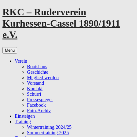
Zum
RKC – Ruderverein
Inhalt
springen
Kurhessen-Cassel 1890/1911
e.V.
Menü
Verein
Bootshaus
Geschichte
Mitglied werden
Vorstand
Kontakt
Schurri
Pressespiegel
Facebook
Foto-Archiv
Einsteigen
Training
Wintertraining 2024/25
Sommertraining 2025