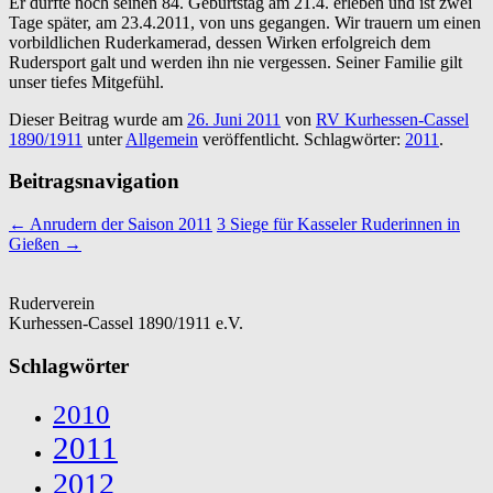
Er durfte noch seinen 84. Geburtstag am 21.4. erleben und ist zwei
Tage später, am 23.4.2011, von uns gegangen. Wir trauern um einen
vorbildlichen Ruderkamerad, dessen Wirken erfolgreich dem
Rudersport galt und werden ihn nie vergessen. Seiner Familie gilt
unser tiefes Mitgefühl.
Dieser Beitrag wurde am
26. Juni 2011
von
RV Kurhessen-Cassel
1890/1911
unter
Allgemein
veröffentlicht. Schlagwörter:
2011
.
Beitragsnavigation
←
Anrudern der Saison 2011
3 Siege für Kasseler Ruderinnen in
Gießen
→
Ruderverein
Kurhessen-Cassel 1890/1911 e.V.
Schlagwörter
2010
2011
2012