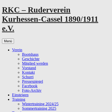
Zum
RKC – Ruderverein
Inhalt
springen
Kurhessen-Cassel 1890/1911
e.V.
Menü
Verein
Bootshaus
Geschichte
Mitglied werden
Vorstand
Kontakt
Schurri
Pressespiegel
Facebook
Foto-Archiv
Einsteigen
Training
Wintertraining 2024/25
Sommertraining 2025