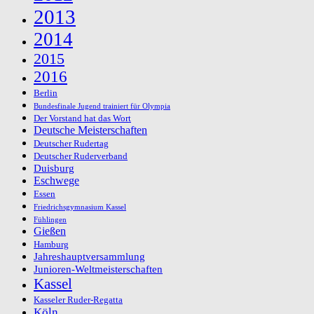
2013
2014
2015
2016
Berlin
Bundesfinale Jugend trainiert für Olympia
Der Vorstand hat das Wort
Deutsche Meisterschaften
Deutscher Rudertag
Deutscher Ruderverband
Duisburg
Eschwege
Essen
Friedrichsgymnasium Kassel
Fühlingen
Gießen
Hamburg
Jahreshauptversammlung
Junioren-Weltmeisterschaften
Kassel
Kasseler Ruder-Regatta
Köln