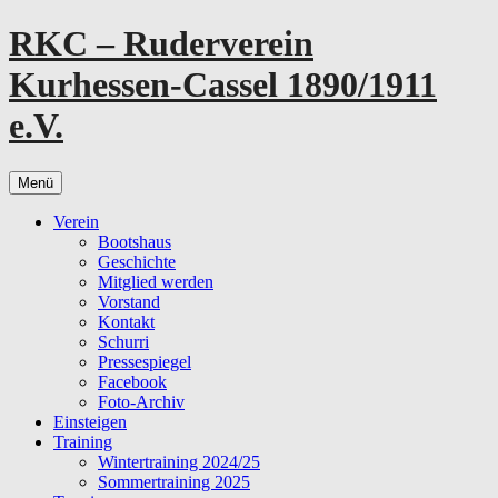
Zum
RKC – Ruderverein
Inhalt
springen
Kurhessen-Cassel 1890/1911
e.V.
Menü
Verein
Bootshaus
Geschichte
Mitglied werden
Vorstand
Kontakt
Schurri
Pressespiegel
Facebook
Foto-Archiv
Einsteigen
Training
Wintertraining 2024/25
Sommertraining 2025