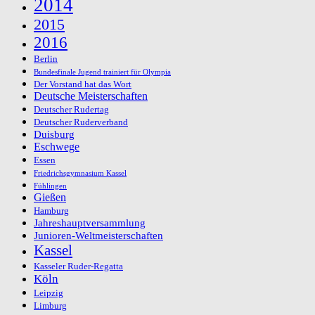
2014
2015
2016
Berlin
Bundesfinale Jugend trainiert für Olympia
Der Vorstand hat das Wort
Deutsche Meisterschaften
Deutscher Rudertag
Deutscher Ruderverband
Duisburg
Eschwege
Essen
Friedrichsgymnasium Kassel
Fühlingen
Gießen
Hamburg
Jahreshauptversammlung
Junioren-Weltmeisterschaften
Kassel
Kasseler Ruder-Regatta
Köln
Leipzig
Limburg